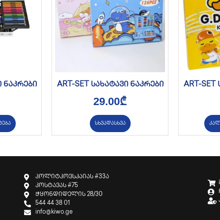
ი ნაკრები
ART-SET სახატავი ნაკრები
ART-SET 
29.00
₾
ტება
სხვადასხვა
კალ
პოლიტკოვსკაიას #33ა
კოსტავას #75
ჭყონდიდელის 28/30
544 44 38 01
info@kiwo.ge