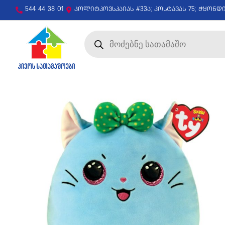
544 44 38 01
პოლიტკოვსკაიას #33ა; კოსტავას 75; ჭყონდ