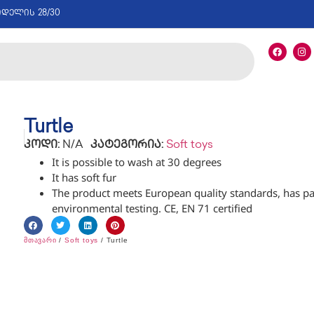
იდელის 28/30
Turtle
კოდი:
N/A
კატეგორია:
Soft toys
It is possible to wash at 30 degrees
It has soft fur
The product meets European quality standards, has p
environmental testing. CE, EN 71 certified
მთავარი
/
Soft toys
/ Turtle