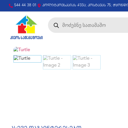
544 44 38 01
პოლიტკოვსკაიას #33ა; კოსტავას 75; ჭყონდ