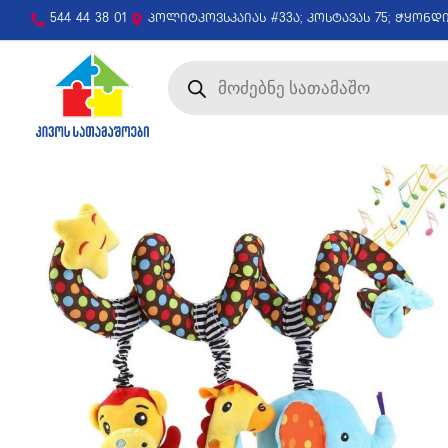
544 44 38 01
პოლიტკოვსკაიას #33ა; კოსტავას 75; ჭყონდ