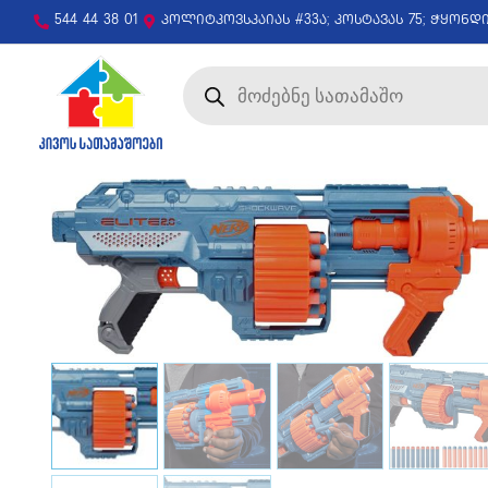
544 44 38 01
პოლიტკოვსკაიას #33ა; კოსტავას 75; ჭყონდ