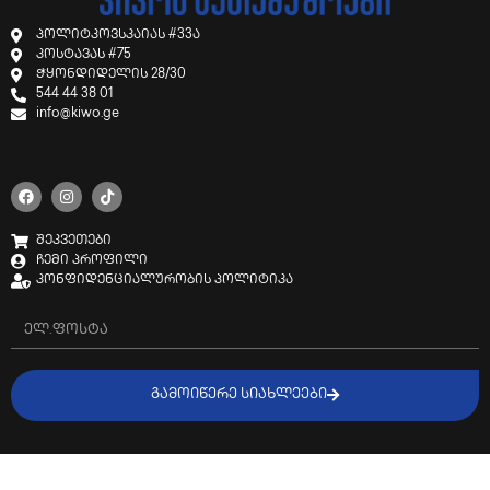
პოლიტკოვსკაიას #33ა
კოსტავას #75
ჭყონდიდელის 28/30
544 44 38 01
info@kiwo.ge
შეკვეთები
ჩემი პროფილი
კონფიდენციალურობის პოლიტიკა
ᲒᲐᲛᲝᲘᲬᲔᲠᲔ ᲡᲘᲐᲮᲚᲔᲔᲑᲘ