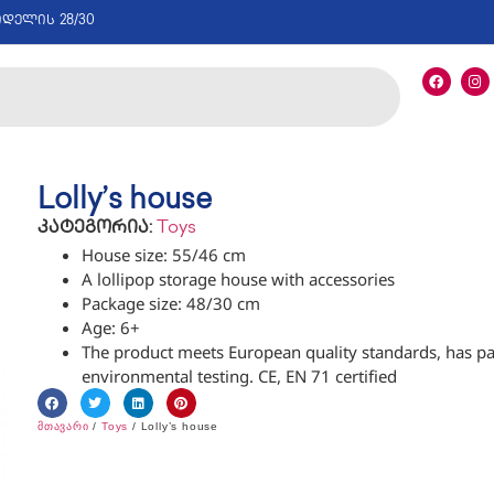
იდელის 28/30
Lolly’s house
კატეგორია:
Toys
House size: 55/46 cm
A lollipop storage house with accessories
Package size: 48/30 cm
Age: 6+
The product meets European quality standards, has p
environmental testing. CE, EN 71 certified
მთავარი
/
Toys
/ Lolly’s house