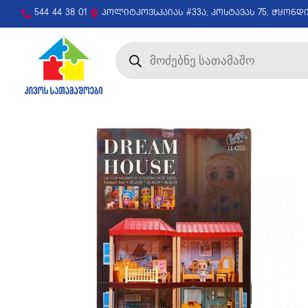
544 44 38 01
პოლიტკოვსკაიას #33ა; კოსტავას 75; ჭყონდ