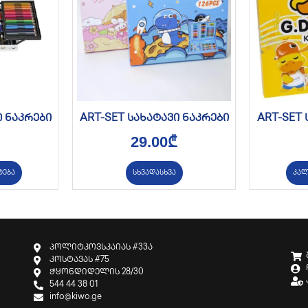
ი ნაკრები
ART-SET სახატავი ნაკრები
ART-SET 
29.00
₾
ტება
სხვადასხვა
კალ
პოლიტკოვსკაიას #33ა
კოსტავას #75
ჭყონდიდელის 28/30
544 44 38 01
info@kiwo.ge