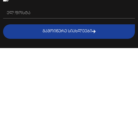
ᲒᲐᲛᲝᲘᲬᲔᲠᲔ ᲡᲘᲐᲮᲚᲔᲔᲑᲘ