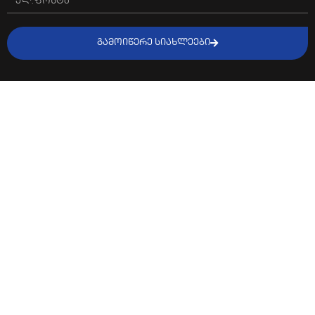
ᲒᲐᲛᲝᲘᲬᲔᲠᲔ ᲡᲘᲐᲮᲚᲔᲔᲑᲘ