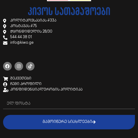
პოლიტკოვსკაიას #33ა
კოსტავას #75
ჭყონდიდელის 28/30
544 44 38 01
info@kiwo.ge
შეკვეთები
ჩემი პროფილი
კონფიდენციალურობის პოლიტიკა
ᲒᲐᲛᲝᲘᲬᲔᲠᲔ ᲡᲘᲐᲮᲚᲔᲔᲑᲘ