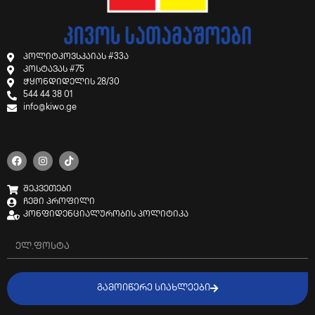
პოლიტკოვსკაიას #33ა
კოსტავას #75
ჭყონდიდელის 28/30
544 44 38 01
info@kiwo.ge
შეკვეთები
ჩემი პროფილი
კონფიდენციალურობის პოლიტიკა
ᲒᲐᲛᲝᲘᲬᲔᲠᲔ ᲡᲘᲐᲮᲚᲔᲔᲑᲘ