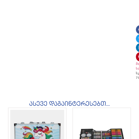
მ
ს
ს
7
ასევე დაგაინტერესებთ...