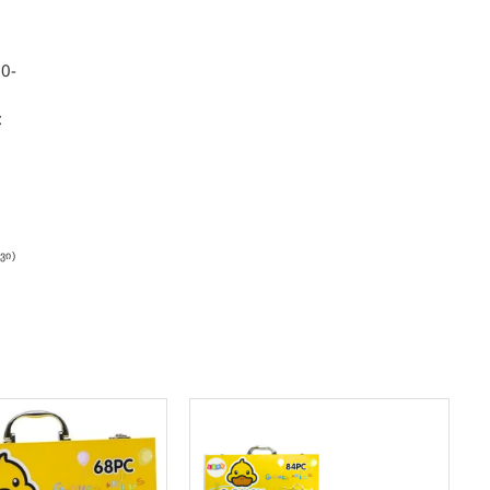
0-
:
ვი)