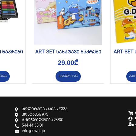
ი ნაკრები
ART-SET სახატავი ნაკრები
ART-SET 
29.00
₾
ტება
სხვადასხვა
კალ
პოლიტკოვსკაიას #33ა
კოსტავას #75
ჭყონდიდელის 28/30
544 44 38 01
info@kiwo.ge