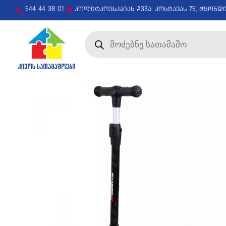
544 44 38 01
პოლიტკოვსკაიას #33ა; კოსტავას 75; ჭყონდ