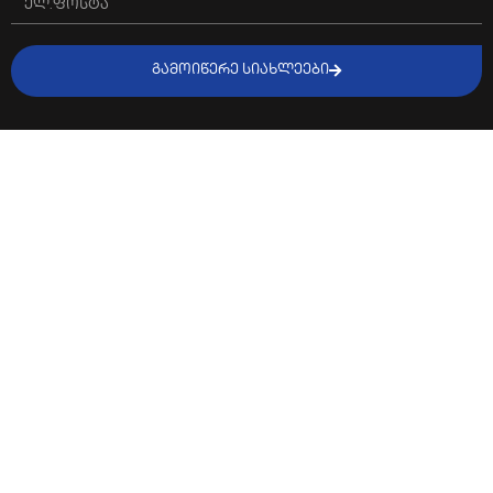
ᲒᲐᲛᲝᲘᲬᲔᲠᲔ ᲡᲘᲐᲮᲚᲔᲔᲑᲘ