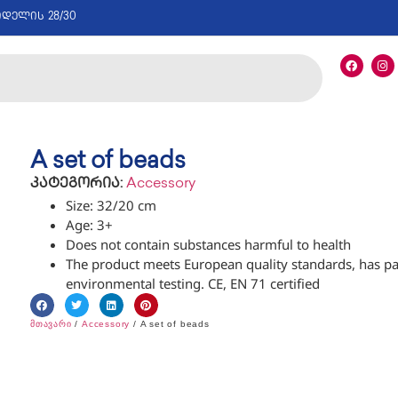
იდელის 28/30
A set of beads
კატეგორია:
Accessory
Size: 32/20 cm
Age: 3+
Does not contain substances harmful to health
The product meets European quality standards, has p
environmental testing. CE, EN 71 certified
მთავარი
/
Accessory
/ A set of beads