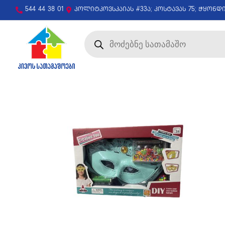
544 44 38 01
პოლიტკოვსკაიას #33ა; კოსტავას 75; ჭყონდ