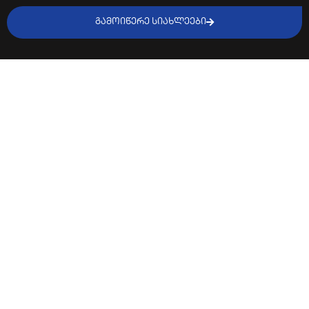
ᲒᲐᲛᲝᲘᲬᲔᲠᲔ ᲡᲘᲐᲮᲚᲔᲔᲑᲘ