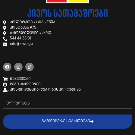
პოლიტკოვსკაიას #33ა
კოსტავას #75
ჭყონდიდელის 28/30
544 44 38 01
info@kiwo.ge
შეკვეთები
ჩემი პროფილი
კონფიდენციალურობის პოლიტიკა
ᲒᲐᲛᲝᲘᲬᲔᲠᲔ ᲡᲘᲐᲮᲚᲔᲔᲑᲘ