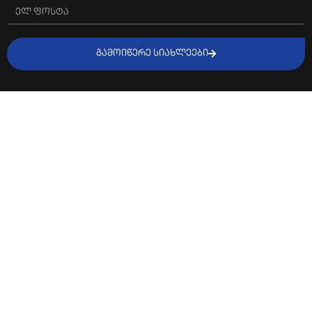
ᲒᲐᲛᲝᲘᲬᲔᲠᲔ ᲡᲘᲐᲮᲚᲔᲔᲑᲘ