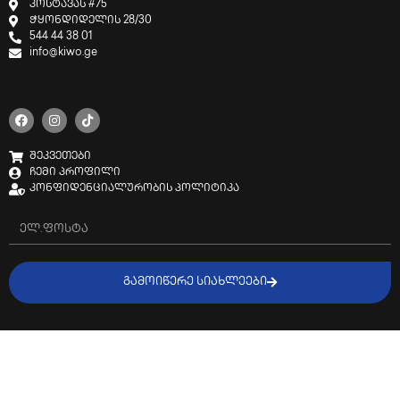
კოსტავას #75
ჭყონდიდელის 28/30
544 44 38 01
info@kiwo.ge
შეკვეთები
ჩემი პროფილი
კონფიდენციალურობის პოლიტიკა
ᲒᲐᲛᲝᲘᲬᲔᲠᲔ ᲡᲘᲐᲮᲚᲔᲔᲑᲘ