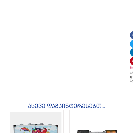
მ
კ
დ
ბ
ასევე დაგაინტერესებთ...