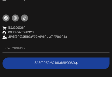
შეკვეთები
ჩემი პროფილი
კონფიდენციალურობის პოლიტიკა
ᲒᲐᲛᲝᲘᲬᲔᲠᲔ ᲡᲘᲐᲮᲚᲔᲔᲑᲘ