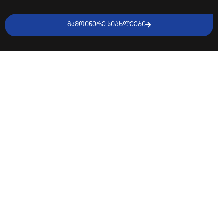
ᲒᲐᲛᲝᲘᲬᲔᲠᲔ ᲡᲘᲐᲮᲚᲔᲔᲑᲘ