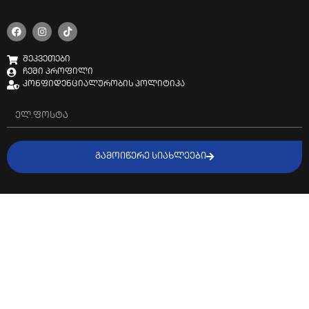
შეკვეთები
ჩემი პროფილი
კონფიდენციალურობის პოლიტიკა
ᲒᲐᲛᲝᲘᲬᲔᲠᲔ ᲡᲘᲐᲮᲚᲔᲔᲑᲘ