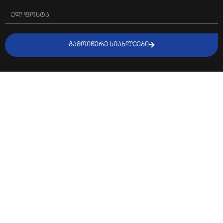
ᲒᲐᲛᲝᲘᲬᲔᲠᲔ ᲡᲘᲐᲮᲚᲔᲔᲑᲘ