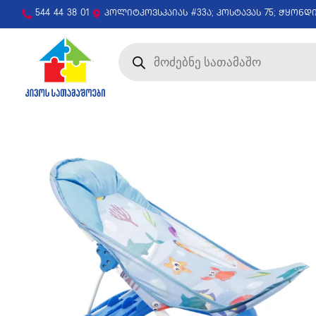
544 44 38 01
პოლიტკოვსკაიას #33ა; კოსტავას 75; ჭყონდ