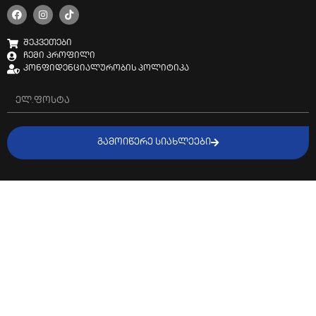
შეკვეთები
ჩემი პროფილი
კონფიდენციალურობის პოლიტიკა
ᲒᲐᲛᲝᲘᲬᲔᲠᲔ ᲡᲘᲐᲮᲚᲔᲔᲑᲘ