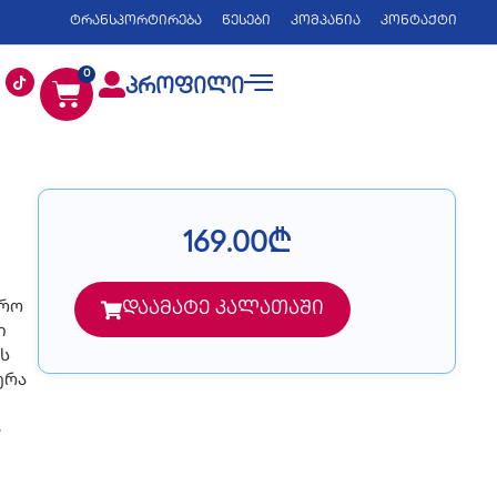
ტრანსპორტირება
წესები
კომპანია
კონტაქტი
0
პროფილი
169.00
₾
ფრო
დაამატე კალათაში
ი
ს
ერა
ა