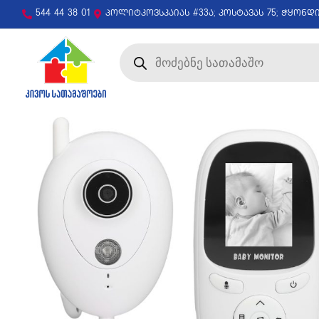
544 44 38 01
პოლიტკოვსკაიას #33ა; კოსტავას 75; ჭყონდ