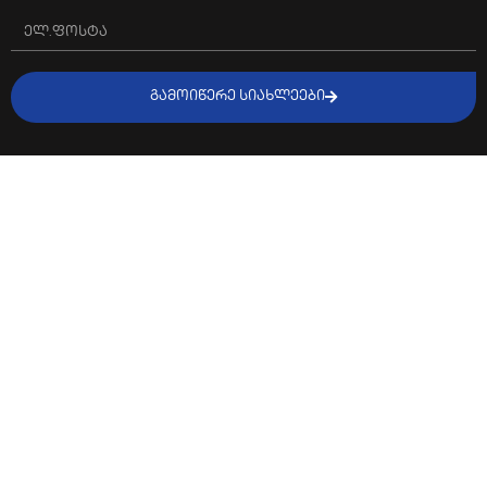
ᲒᲐᲛᲝᲘᲬᲔᲠᲔ ᲡᲘᲐᲮᲚᲔᲔᲑᲘ