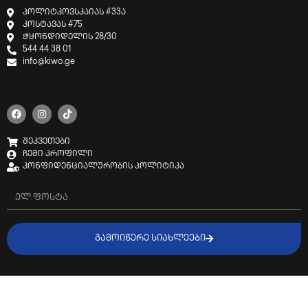
პოლიტკოვსკაიას #33ა
კოსტავას #75
ჭყონდიდელის 28/30
544 44 38 01
info@kiwo.ge
შეკვეთები
ჩემი პროფილი
კონფიდენციალურობის პოლიტიკა
ᲒᲐᲛᲝᲘᲬᲔᲠᲔ ᲡᲘᲐᲮᲚᲔᲔᲑᲘ