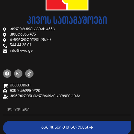
პოლიტკოვსკაიას #33ა
კოსტავას #75
ჭყონდიდელის 28/30
544 44 38 01
info@kiwo.ge
შეკვეთები
ჩემი პროფილი
კონფიდენციალურობის პოლიტიკა
ᲒᲐᲛᲝᲘᲬᲔᲠᲔ ᲡᲘᲐᲮᲚᲔᲔᲑᲘ