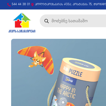
544 44 38 01
პოლიტკოვსკაიას #33ა; კოსტავას 75; ჭყონდ