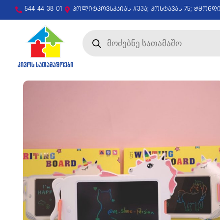
544 44 38 01
პოლიტკოვსკაიას #33ა; კოსტავას 75; ჭყონდ