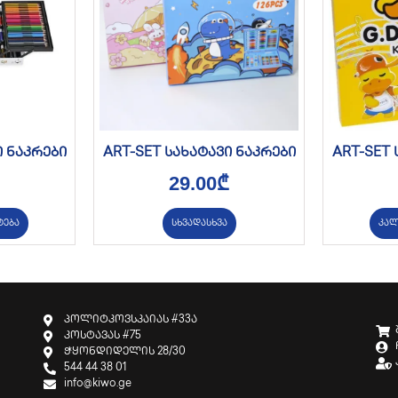
ი ნაკრები
ART-SET სახატავი ნაკრები
ART-SET 
29.00
₾
ტება
სხვადასხვა
კალ
პოლიტკოვსკაიას #33ა
კოსტავას #75
ჭყონდიდელის 28/30
544 44 38 01
info@kiwo.ge