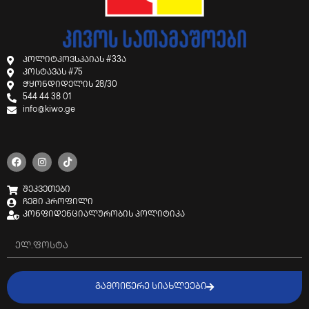
პოლიტკოვსკაიას #33ა
კოსტავას #75
ჭყონდიდელის 28/30
544 44 38 01
info@kiwo.ge
შეკვეთები
ჩემი პროფილი
კონფიდენციალურობის პოლიტიკა
ᲒᲐᲛᲝᲘᲬᲔᲠᲔ ᲡᲘᲐᲮᲚᲔᲔᲑᲘ