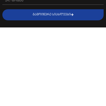
ᲒᲐᲛᲝᲘᲬᲔᲠᲔ ᲡᲘᲐᲮᲚᲔᲔᲑᲘ