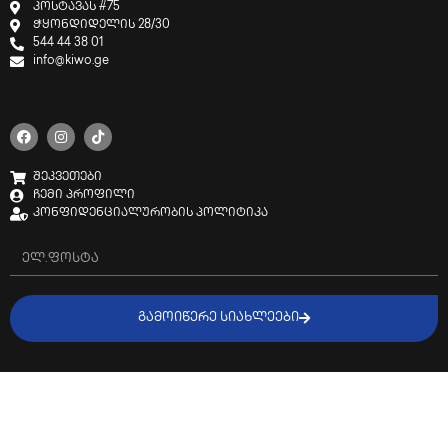
კოსტავას #75
ჭყონდიდელის 28/30
544 44 38 01
info@kiwo.ge
შეკვეთები
ჩემი პროფილი
კონფიდენციალურობის პოლიტიკა
ᲒᲐᲛᲝᲘᲬᲔᲠᲔ ᲡᲘᲐᲮᲚᲔᲔᲑᲘ