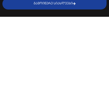
ᲒᲐᲛᲝᲘᲬᲔᲠᲔ ᲡᲘᲐᲮᲚᲔᲔᲑᲘ