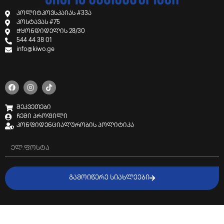
პოლიტკოვსკაიას #33ა
კოსტავას #75
ჭყონდიდელის 28/30
544 44 38 01
info@kiwo.ge
შეკვეთები
ჩემი პროფილი
კონფიდენციალურობის პოლიტიკა
ᲒᲐᲛᲝᲘᲬᲔᲠᲔ ᲡᲘᲐᲮᲚᲔᲔᲑᲘ