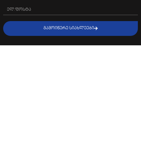
ᲒᲐᲛᲝᲘᲬᲔᲠᲔ ᲡᲘᲐᲮᲚᲔᲔᲑᲘ