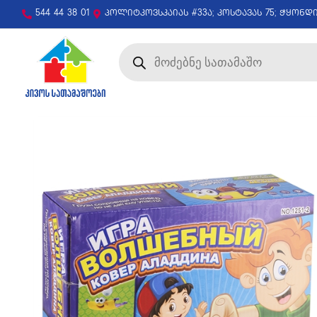
544 44 38 01
პოლიტკოვსკაიას #33ა; კოსტავას 75; ჭყონდ