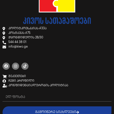
პოლიტკოვსკაიას #33ა
კოსტავას #75
ჭყონდიდელის 28/30
544 44 38 01
info@kiwo.ge
შეკვეთები
ჩემი პროფილი
კონფიდენციალურობის პოლიტიკა
ᲒᲐᲛᲝᲘᲬᲔᲠᲔ ᲡᲘᲐᲮᲚᲔᲔᲑᲘ