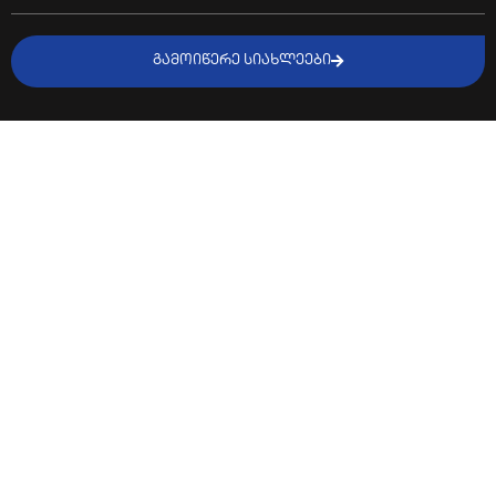
ᲒᲐᲛᲝᲘᲬᲔᲠᲔ ᲡᲘᲐᲮᲚᲔᲔᲑᲘ