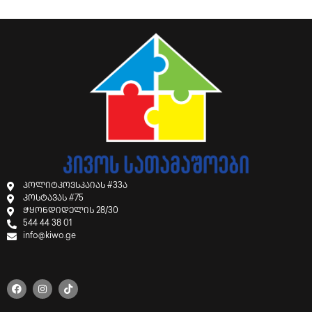
პოლიტკოვსკაიას #33ა
კოსტავას #75
ჭყონდიდელის 28/30
544 44 38 01
info@kiwo.ge