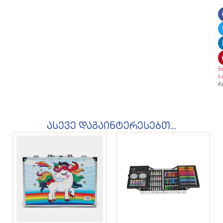
მ
ს
ძ
ასევე დაგაინტერესებთ...