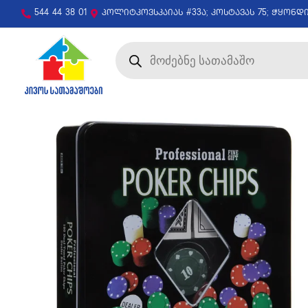
544 44 38 01
პოლიტკოვსკაიას #33ა; კოსტავას 75; ჭყონდ