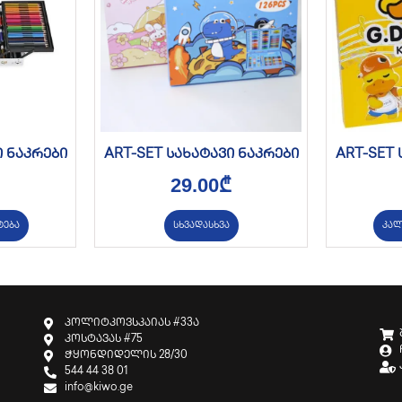
ი ნაკრები
ART-SET სახატავი ნაკრები
ART-SET 
29.00
₾
ტება
სხვადასხვა
კალ
პოლიტკოვსკაიას #33ა
კოსტავას #75
ჭყონდიდელის 28/30
544 44 38 01
info@kiwo.ge