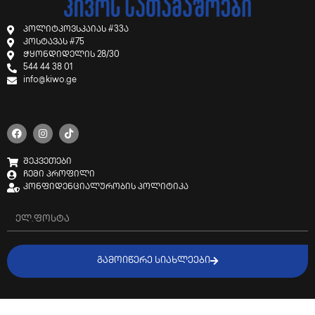
პოლიტკოვსკაიას #33ა
კოსტავას #75
ჭყონდიდელის 28/30
544 44 38 01
info@kiwo.ge
შეკვეთები
ჩემი პროფილი
კონფიდენციალურობის პოლიტიკა
ᲒᲐᲛᲝᲘᲬᲔᲠᲔ ᲡᲘᲐᲮᲚᲔᲔᲑᲘ