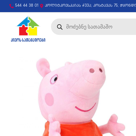
544 44 38 01
პოლიტკოვსკაიას #33ა; კოსტავას 75; ჭყონდ