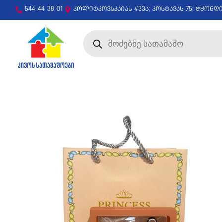
544 44 38 01
პოლიტკოვსკაიას #33ა; კოსტავას 75; ჭყონდ