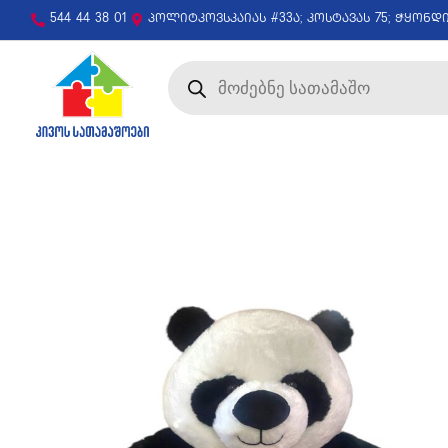
544 44 38 01
პოლიტკოვსკაიას #33ა; კოსტავას 75; ჭყონდ