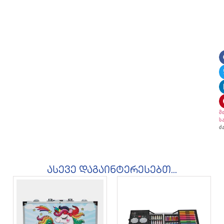
მ
ს
ძ
ასევე დაგაინტერესებთ...