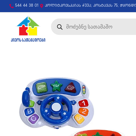
544 44 38 01
პოლიტკოვსკაიას #33ა; კოსტავას 75; ჭყონდ