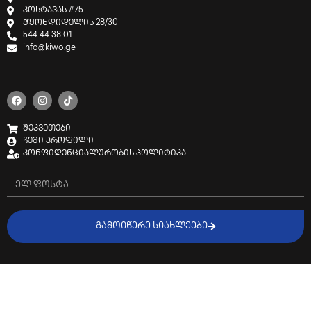
კოსტავას #75
ჭყონდიდელის 28/30
544 44 38 01
info@kiwo.ge
შეკვეთები
ჩემი პროფილი
კონფიდენციალურობის პოლიტიკა
ᲒᲐᲛᲝᲘᲬᲔᲠᲔ ᲡᲘᲐᲮᲚᲔᲔᲑᲘ