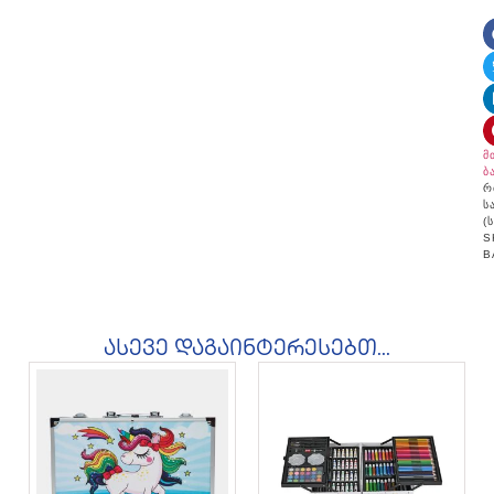
მ
ბ
რ
ს
(
S
B
ასევე დაგაინტერესებთ...