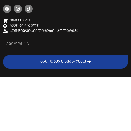
შეკვეთები
ჩემი პროფილი
კონფიდენციალურობის პოლიტიკა
ᲒᲐᲛᲝᲘᲬᲔᲠᲔ ᲡᲘᲐᲮᲚᲔᲔᲑᲘ