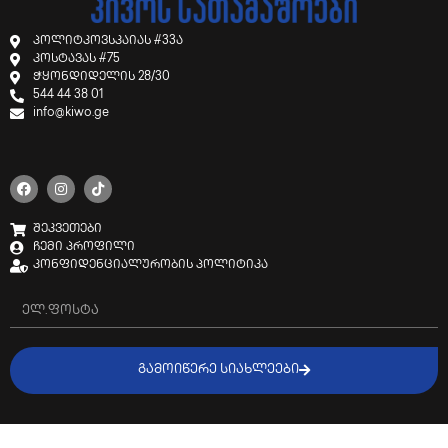
პოლიტკოვსკაიას #33ა
კოსტავას #75
ჭყონდიდელის 28/30
544 44 38 01
info@kiwo.ge
შეკვეთები
ჩემი პროფილი
კონფიდენციალურობის პოლიტიკა
ᲒᲐᲛᲝᲘᲬᲔᲠᲔ ᲡᲘᲐᲮᲚᲔᲔᲑᲘ